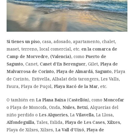
Si tienes un piso,
casa, adosado, apartamento, chalet,
maset, terreno, local comercial, etc.
en la comarca de
Camp de Morvedre, (Valencia)
, como
Puerto de
Sagunto,
Canet,
Canet d’En Berenguer
, Gilet,
Playa de
Malvarrosa de Corinto
,
Playa de Almardá,
Sagunto
, Playa
de Corinto, Estivella, Albalat dels tarongers, Les Valls,
Faura, Playa de Puçol,
Playa Racó de la Mar
, etc.
O también en
La Plana Baixa
(
Castellón
), como
Moncofar
o Playa de Moncofa, Onda,
Nules
,
Betxí
, Alquerías del
niño perdido o
Les Alqueries,
La
Vilavella
, La Llosa,
Alfondeguilla
, Tales, Eslida,
Playa de Les Cases, Xilxes
,
Playa de Xilxes, Xilxes,
La Vall d’Uixó
,
Playa de