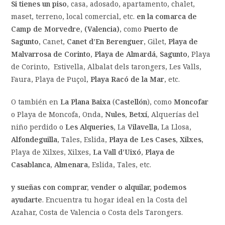
Si tienes un piso,
casa, adosado, apartamento, chalet,
maset, terreno, local comercial, etc.
en la comarca de
Camp de Morvedre, (Valencia)
, como
Puerto de
Sagunto,
Canet,
Canet d’En Berenguer
, Gilet,
Playa de
Malvarrosa de Corinto
,
Playa de Almardá,
Sagunto
, Playa
de Corinto, Estivella, Albalat dels tarongers, Les Valls,
Faura, Playa de Puçol,
Playa Racó de la Mar
, etc.
O también en
La Plana Baixa
(
Castellón
), como
Moncofar
o Playa de Moncofa, Onda,
Nules
,
Betxí
, Alquerías del
niño perdido o
Les Alqueries,
La
Vilavella
, La Llosa,
Alfondeguilla
, Tales, Eslida,
Playa de Les Cases, Xilxes
,
Playa de Xilxes, Xilxes,
La Vall d’Uixó
,
Playa de
Casablanca, Almenara
, Eslida, Tales, etc.
y sueñas con comprar, vender o alquilar, podemos
ayudarte
. Encuentra tu hogar ideal en la Costa del
Azahar, Costa de Valencia o Costa dels Tarongers.