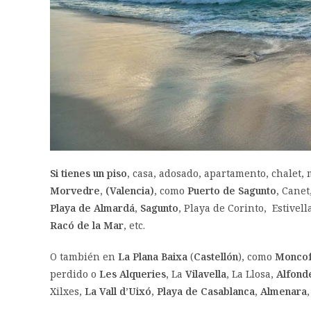
Si tienes un piso,
casa, adosado, apartamento, chalet, m
Morvedre, (Valencia)
, como
Puerto de Sagunto,
Canet
Playa de Almardá,
Sagunto
, Playa de Corinto, Estivell
Racó de la Mar
, etc.
O también en
La Plana Baixa
(
Castellón
), como
Moncof
perdido o
Les Alqueries,
La
Vilavella
, La Llosa,
Alfonde
Xilxes,
La Vall d’Uixó
,
Playa de Casablanca, Almenara
,