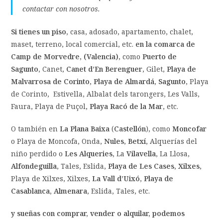
contactar con nosotros.
Si tienes un piso,
casa, adosado, apartamento, chalet,
maset, terreno, local comercial, etc.
en la comarca de
Camp de Morvedre, (Valencia)
, como
Puerto de
Sagunto,
Canet,
Canet d’En Berenguer
, Gilet,
Playa de
Malvarrosa de Corinto
,
Playa de Almardá,
Sagunto
, Playa
de Corinto, Estivella, Albalat dels tarongers, Les Valls,
Faura, Playa de Puçol,
Playa Racó de la Mar
, etc.
O también en
La Plana Baixa
(
Castellón
), como
Moncofar
o Playa de Moncofa, Onda,
Nules
,
Betxí
, Alquerías del
niño perdido o
Les Alqueries,
La
Vilavella
, La Llosa,
Alfondeguilla
, Tales, Eslida,
Playa de Les Cases, Xilxes
,
Playa de Xilxes, Xilxes,
La Vall d’Uixó
,
Playa de
Casablanca, Almenara
, Eslida, Tales, etc.
y sueñas con comprar, vender o alquilar, podemos