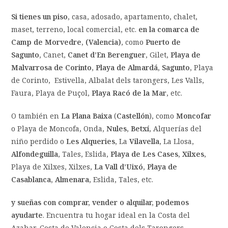
Si tienes un piso,
casa, adosado, apartamento, chalet,
maset, terreno, local comercial, etc.
en la comarca de
Camp de Morvedre, (Valencia)
, como
Puerto de
Sagunto,
Canet,
Canet d’En Berenguer
, Gilet,
Playa de
Malvarrosa de Corinto
,
Playa de Almardá,
Sagunto
, Playa
de Corinto, Estivella, Albalat dels tarongers, Les Valls,
Faura, Playa de Puçol,
Playa Racó de la Mar
, etc.
O también en
La Plana Baixa
(
Castellón
), como
Moncofar
o Playa de Moncofa, Onda,
Nules
,
Betxí
, Alquerías del
niño perdido o
Les Alqueries,
La
Vilavella
, La Llosa,
Alfondeguilla
, Tales, Eslida,
Playa de Les Cases, Xilxes
,
Playa de Xilxes, Xilxes,
La Vall d’Uixó
,
Playa de
Casablanca, Almenara
, Eslida, Tales, etc.
y sueñas con comprar, vender o alquilar, podemos
ayudarte
. Encuentra tu hogar ideal en la Costa del
Azahar, Costa de Valencia o Costa dels Tarongers.