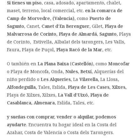
Si tienes un piso,
casa, adosado, apartamento, chalet,
maset, terreno, local comercial, etc.
en la comarca de
Camp de Morvedre, (Valencia)
, como
Puerto de
Sagunto,
Canet,
Canet d’En Berenguer
, Gilet,
Playa de
Malvarrosa de Corinto
,
Playa de Almardá,
Sagunto
, Playa
de Corinto, Estivella, Albalat dels tarongers, Les Valls,
Faura, Playa de Puçol,
Playa Racó de la Mar
, etc.
O también en
La Plana Baixa
(
Castellón
), como
Moncofar
o Playa de Moncofa, Onda,
Nules
,
Betxí
, Alquerías del
niño perdido o
Les Alqueries,
La
Vilavella
, La Llosa,
Alfondeguilla
, Tales, Eslida,
Playa de Les Cases, Xilxes
,
Playa de Xilxes, Xilxes,
La Vall d’Uixó
,
Playa de
Casablanca, Almenara
, Eslida, Tales, etc.
y sueñas con comprar, vender o alquilar, podemos
ayudarte
. Encuentra tu hogar ideal en la Costa del
Azahar, Costa de Valencia o Costa dels Tarongers.