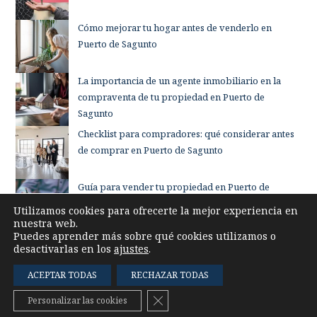
Cómo mejorar tu hogar antes de venderlo en
Puerto de Sagunto
La importancia de un agente inmobiliario en la
compraventa de tu propiedad en Puerto de
Sagunto
Checklist para compradores: qué considerar antes
de comprar en Puerto de Sagunto
Guía para vender tu propiedad en Puerto de
Sagunto sin complicaciones
Utilizamos cookies para ofrecerte la mejor experiencia en
nuestra web.
Puedes aprender más sobre qué cookies utilizamos o
desactivarlas en los
ajustes
.
ACEPTAR TODAS
RECHAZAR TODAS
Cerrar el banner de cookies RG
Personalizar las cookies
© 2023_ INMOALTE, S.L. todos los derechos reservados.
Aviso legal |
Política de privacidad |
Uso de cookies |