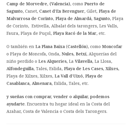
Camp de Morvedre, (Valencia)
, como
Puerto de
Sagunto,
Canet,
Canet d’En Berenguer
, Gilet,
Playa de
Malvarrosa de Corinto
,
Playa de Almardá,
Sagunto
, Playa
de Corinto, Estivella, Albalat dels tarongers, Les Valls,
Faura, Playa de Puçol,
Playa Racó de la Mar
, etc.
O también en
La Plana Baixa
(
Castellón
), como
Moncofar
o Playa de Moncofa, Onda,
Nules
,
Betxí
, Alquerías del
niño perdido o
Les Alqueries,
La
Vilavella
, La Llosa,
Alfondeguilla
, Tales, Eslida,
Playa de Les Cases, Xilxes
,
Playa de Xilxes, Xilxes,
La Vall d’Uixó
,
Playa de
Casablanca, Almenara
, Eslida, Tales, etc.
y sueñas con comprar, vender o alquilar, podemos
ayudarte
. Encuentra tu hogar ideal en la Costa del
Azahar, Costa de Valencia o Costa dels Tarongers.